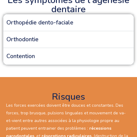
Les symptômes de l'agénésie
dentaire
Orthopédie dento-faciale
Orthodontie
Contention
Risques
Les forces exercées doivent être douces et constantes. Des
forces, trop brusque, pulsions linguales et mouvement de va-
et-vient entre autres associées à la physiologie propre au
patient peuvent entrainer des problèmes :
récessions
parodontales
, et
résorptions radiculaires,
(destruction de la