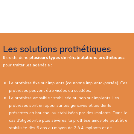
Les solutions prothétiques
Il existe donc
plusieurs types de réhabilitations prothétiques
pour traiter les agénésie :
La prothèse fixe sur implants (couronne implanto-portée). Ces
prothèses peuvent être visées ou scellées.
La prothèse amovible : stabilisée ou non sur implants. Les
prothèses sont en appui sur les gencives et les dents
présentes en bouche, ou stabilisées par des implants. Dans le
cas d’oligodontie plus sévères, la prothèse amovible peut être
stabilisée dès 6 ans au moyen de 2 à 4 implants et de